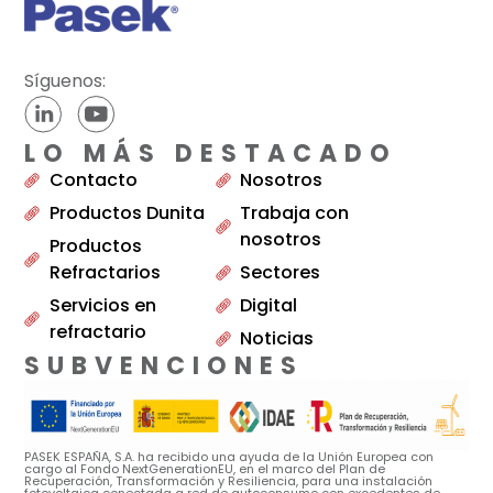
Síguenos:
LO MÁS DESTACADO
Contacto
Nosotros
Productos Dunita
Trabaja con
nosotros
Productos
Refractarios
Sectores
Servicios en
Digital
refractario
Noticias
SUBVENCIONES
PASEK ESPAÑA, S.A. ha recibido una ayuda de la Unión Europea con
cargo al Fondo NextGenerationEU, en el marco del Plan de
Recuperación, Transformación y Resiliencia, para una instalación
fotovoltaica conectada a red de autoconsumo con excedentes de