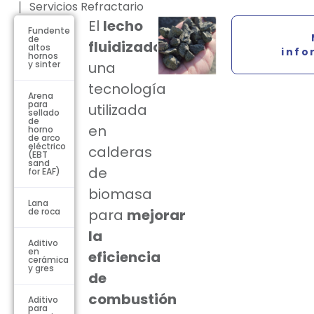
Servicios Refractario
El
lecho
Fundente
de
fluidizado
es
altos
info
hornos
y sinter
una
tecnología
Arena
para
utilizada
sellado
de
en
horno
de arco
eléctrico
calderas
(EBT
sand
de
for EAF)
biomasa
Lana
de roca
para
mejorar
la
Aditivo
en
eficiencia
cerámica
y gres
de
combustión
Aditivo
para