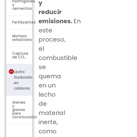
hormigones
y
y
cementos
reducir
emisiones.
En
Fertilizantes
este
Mortero
proceso,
refractario
el
Captura
combustible
de CO₂
se
Lecho
quema
fluidizado
en
en un
calderas
lecho
de
Arenas
y
gravas
material
para
construcción
inerte,
como