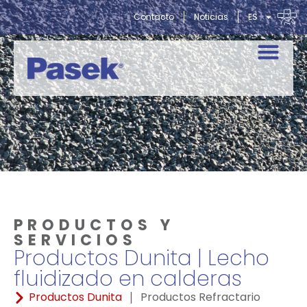
Contacto
Noticias
ES
PRODUCTOS Y
SERVICIOS
Productos Dunita | Lecho
fluidizado en calderas
Productos Dunita
Productos Refractario