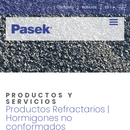
Contacto
Noticias
ES
PRODUCTOS Y
SERVICIOS
Productos Refractarios |
Hormigones no
conformados