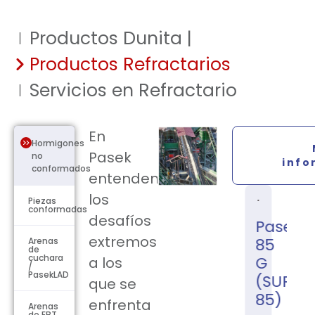
Productos Dunita |
Productos Refractarios
Servicios en Refractario
En
Hormigones
Pasek
no
info
conformados
entendemos
los
Piezas
conformadas
desafíos
Pasek
Pasek
extremos
85
85
Arenas
de
cuchara
G
S
a los
/
PasekLAD
(SUPRA
(PK
que se
85)
85
enfrenta
Arenas
de EBT