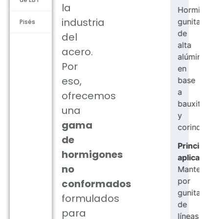
BP)
la
Hormigón
industria
gunitable
Hormigón
Pisés
de
bombeabl
del
alta
de
acero.
alúmina
alta
Por
en
alúmina
eso,
base
en
a
base
ofrecemos
bauxita
a
una
y
bauxita
gama
corindón.
y
de
corindón.
Principales
hormigones
aplicaciones:
Principale
no
Mantenimiento
aplicacion
por
conformados
Gunitado
gunitado
de
formulados
de
cucharas
para
líneas
torpedo.