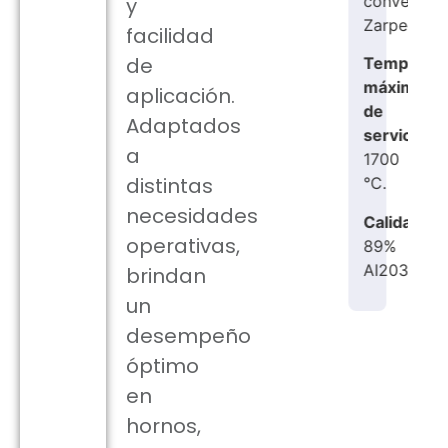
convencional,
y
Zarpeo.
facilidad
de
Temperatura
máxima
aplicación.
de
Adaptados
servicio:
a
1700
distintas
°C.
necesidades
Calidad:
operativas,
89%
AI203.
brindan
un
desempeño
óptimo
en
hornos,