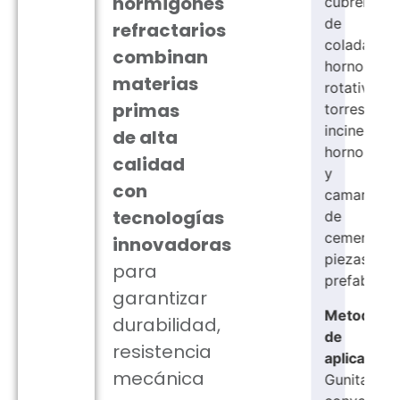
hormigones
cubrerrutas
de
refractarios
colada,
combinan
hornos
materias
rotativos,
primas
torres
incineradoras,
de alta
hornos
calidad
y
con
camaras
tecnologías
de
cementeras,
innovadoras
piezas
para
prefabricadas.
garantizar
Metodo
durabilidad,
de
resistencia
aplicacion:
mecánica
Gunitado