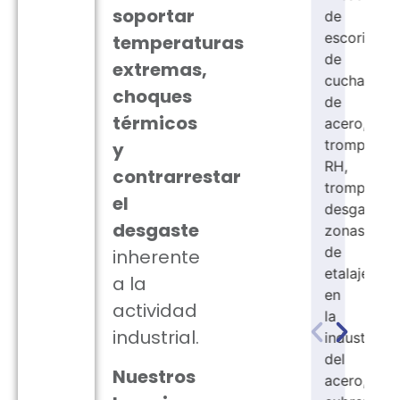
soportar
de
Metodo
escoria
temperaturas
de
de
extremas,
aplicacion
cucharas
choques
Shotcrete.
de
térmicos
acero,
Temperat
trompas
y
máxima
RH,
de
contrarrestar
trompas
servicio:
el
desgasificadoras,
1700
desgaste
zonas
°C.
de
inherente
Calidad:
etalaje
a la
90%
en
actividad
AI203.
la
industrial.
industria
del
Nuestros
acero,